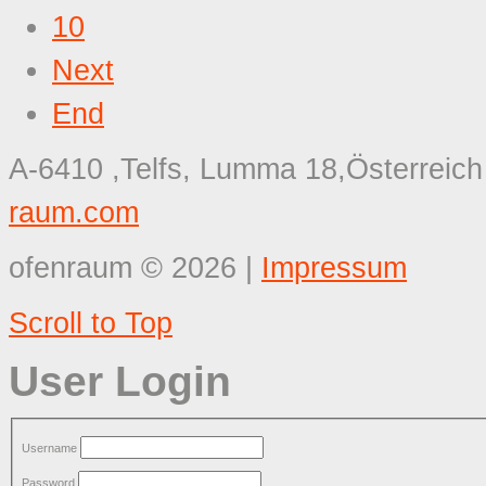
10
Next
End
A-6410 ,Telfs, Lumma 18,Österreich
raum.com
ofenraum
©
2026
|
Impressum
Scroll to Top
User Login
Username
Password