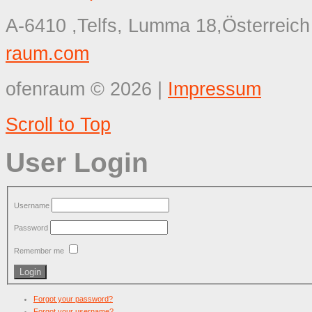
A-6410 ,Telfs, Lumma 18,Österreich
raum.com
ofenraum
©
2026
|
Impressum
Scroll to Top
User Login
Username
Password
Remember me
Forgot your password?
Forgot your username?