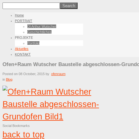
Home
PORTRAIT
DI Arthur Wutscher
Geschichtliches
PROJEKTE
Portfolio
Aktuelles
KONTAKT
Ofen+Raum Wutscher Baustelle abgeschlossen-Grundo
Posted on
08 October, 2015
by
ofenraum
in
Blog
Social Bookmarks
back to top