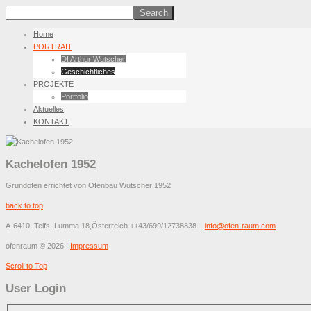
Home
PORTRAIT
DI Arthur Wutscher
Geschichtliches
PROJEKTE
Portfolio
Aktuelles
KONTAKT
Kachelofen 1952
Grundofen errichtet von Ofenbau Wutscher 1952
back to top
A-6410 ,Telfs, Lumma 18,Österreich
++43/699/12738838
info@ofen-raum.com
ofenraum
©
2026
|
Impressum
Scroll to Top
User Login