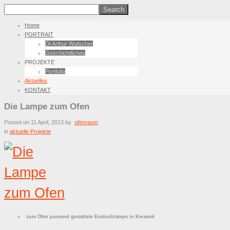
Home
PORTRAIT
DI Arthur Wutscher
Geschichtliches
PROJEKTE
Portfolio
Aktuelles
KONTAKT
Die Lampe zum Ofen
Posted on
11 April, 2013
by
ofenraum
in
aktuelle Projekte
zum Ofen passend gestaltete Esstischlampe in Keramik