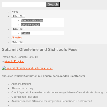
Home
PORTRAIT
DI Arthur Wutscher
Geschichtliches
PROJEKTE
Portfolio
Aktuelles
KONTAKT
Sofa mit Ofenlehne und Sicht aufs Feuer
Posted on
26 January, 2012
by
in
aktuelle Projekte
aktuelles Projekt Kombiofen mir gegenüberliegenden Sichtfenster
Aussenluftzufuhr
Abbrandsteuerung
Ofenkörper als Raumteiler mit als Lehne ausgebildetem Ofenteil als Verbindung z
Oberflächen Putz/Stahl
Anschliessendes Sitzmöbel mit integrierten Schubladen Tischlerarbeit