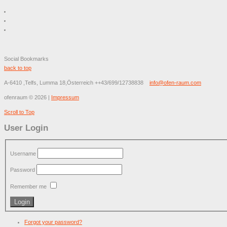
Social Bookmarks
back to top
A-6410 ,Telfs, Lumma 18,Österreich
++43/699/12738838
info@ofen-raum.com
ofenraum
©
2026
|
Impressum
Scroll to Top
User Login
Username
Password
Remember me
Forgot your password?