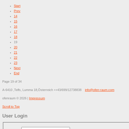
Start
Prev
14
15
16
17
18
19
20
21
22
23
Next
End
Page 19 of 34
A-6410 ,Telfs, Lumma 18,Österreich
++43/699/12738838
info@ofen-raum.com
ofenraum
©
2026
|
Impressum
Scroll to Top
User Login