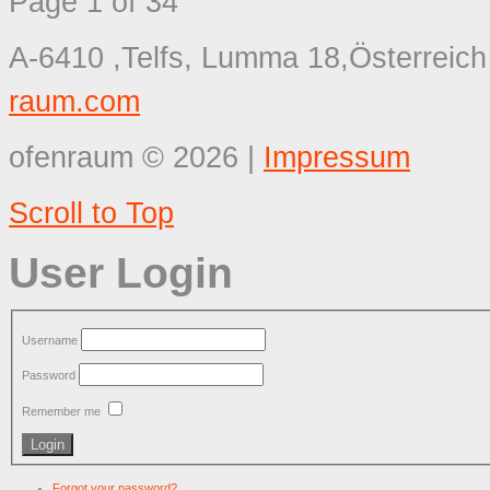
Page 1 of 34
A-6410 ,Telfs, Lumma 18,Österreich
raum.com
ofenraum
©
2026
|
Impressum
Scroll to Top
User Login
Username
Password
Remember me
Forgot your password?