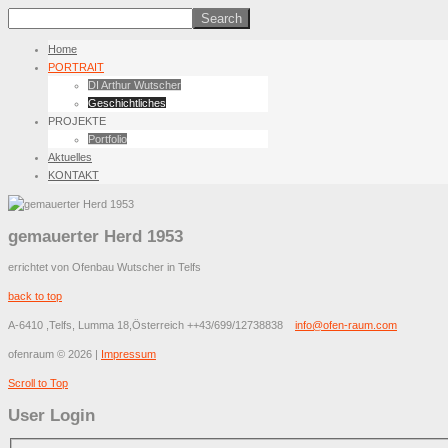
Home
PORTRAIT
DI Arthur Wutscher
Geschichtliches
PROJEKTE
Portfolio
Aktuelles
KONTAKT
gemauerter Herd 1953
errichtet von Ofenbau Wutscher in Telfs
back to top
A-6410 ,Telfs, Lumma 18,Österreich
++43/699/12738838
info@ofen-raum.com
ofenraum
©
2026
|
Impressum
Scroll to Top
User Login