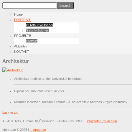
Home
PORTRAIT
DI Arthur Wutscher
Geschichtliches
PROJEKTE
Portfolio
Aktuelles
KONTAKT
Architektur
Architekturstudium an der Universität Innsbruck
Diplom bei Univ.Prof.Josef Lackner
Mitarbeit in versch. Architekturbüros ua. bei Architekt Andreas Orgler Innsbruck
back to top
A-6410 ,Telfs, Lumma 18,Österreich
++43/699/12738838
info@ofen-raum.com
ofenraum
©
2026
|
Impressum