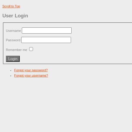
Scroll to Top
User Login
Username
Password
Remember me
Forgot your password?
Forgot your username?